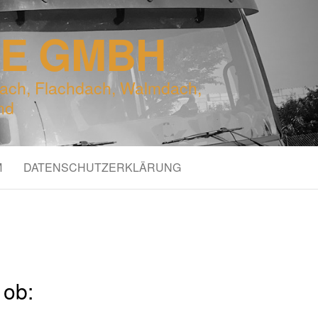
LE GMBH
ach, Flachdach, Walmdach,
nd
M
DATENSCHUTZERKLÄRUNG
 ob: