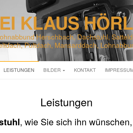
EI KLAUS HÖR
ohnabbund Herschbach, Dachstuhl, Satteld
eltdach, Pultdach, Mansarddach, Lohnabbu
LEISTUNGEN
BILDER
KONTAKT
IMPRESSU
Leistungen
stuhl
, wie Sie sich ihn wünschen,