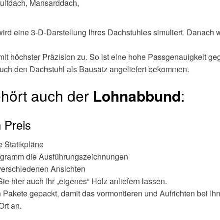
Pultdach, Mansarddach,
rd eine 3-D-Darstellung Ihres Dachstuhles simuliert. Danach 
t höchster Präzision zu. So ist eine hohe Passgenauigkeit geg
auch den Dachstuhl als Bausatz angeliefert bekommen.
hört auch der
Lohnabbund
:
 Preis
e Statikpläne
Programm die Ausführungszeichnungen
verschiedenen Ansichten
e hier auch Ihr „eigenes“ Holz anliefern lassen.
Pakete gepackt, damit das vormontieren und Aufrichten bei Ihne
Ort an.